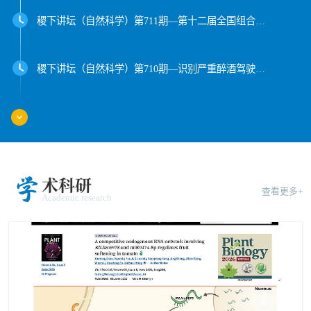
稷下讲坛（自然科学）第711期—第十二届全国组合数学与图论大会暨中国数学会组合数学与图论专业委员会委员会议
稷下讲坛（自然科学）第710期—识别严重醉酒驾驶员的信息交互方法，构建有效的高速公路逆行工程防控对策
稷下讲坛（自然科学）第709期——Symphony of the uncertainty in three movements
学
术科研
报告嘉宾：Miguel A. F. Sanjuan教授
查看更多+
Academic research
报告时间：2026年7月25日（周六）下午15:30
报告地点：15号教学楼430室
稷下讲坛（自然科学）第708期——Liouville Theorems for Conformally Invariant Fully Nonlinear Equations