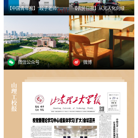
【中国青年报】“段子老师”岳松：让知识“轻装上阵”
【农民日报】从无人化向绿色化迭代升级——国内首家生态无人农场引领智慧农业新范式
微信公众号
微博
山
理
工
校
报