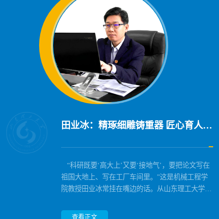
【——农业工程与食品科学学院能源系教工党支部“党
郭栋：问道交通 以“道”育人
石君志：智启育人路 匠心铸师魂
田业冰：精琢细雕铸重器 匠心育人守初心
陈芸：跨越山海润鲁疆 奋楫笃行铸同心
张兴南：怀光笃学 砺行逐新
刘建平：丹心铸魂育桃李 创新领航绽芳华
张厚升:深耕教坛铸匠心 示范引领育新人
牛喜霞：名师引路守初心 铸魂育人显担当
宋泊辰：土木争辉 向阳生长
建+业务”融合发展纪实】
双轮并进 “能”动未来
他潜心教书育人，在教学一线默默耕耘；
入职6年，他从讲台“新兵”成长为全国教学创新大
“科研既要‘高大上’又要‘接地气’，要把论文写在
陈芸出生在新疆生产建设兵团，成长的经历让她对
青春有道，惟实惟勤。物理与光电工程学院2201班
三尺讲台耕耘不辍，立德树人初心不改。在高等教
在电气与电子工程学院，有这样一位深耕教坛的
她扎根教学一线二十载，始终以“立德树人”为根
专业为尺，理想为梁。建筑工程与空间信息学院
他专注科技创新，长期钻研新能源汽车智能充电领
赛一等奖获得者；他钻研数字化教学，也始终相信
祖国大地上、写在工厂车间里。”这是机械工程学
“国”与“家”的关系有了最直观的认知：都说国很
张兴南，以自律为帆、以实干为桨，在专业学习中
育这片沃土上，有这样一位执着的教育追梦人：她
“引路人”：他是学校首位斩获全国高校教师教学创
本，以“教学名师”为标准，用匠心打磨每一堂课，
2201班宋泊辰如破土新竹，在土木天地间扎根生
域；他勇担社会责任，兼任多家企业科技副总与中
7月1日，北京。在庆祝中国共产党成立105周年大
课堂最动人的力量来自教师的用心；他在深夜反复
院教授田业冰常挂在嘴边的话。从山东理工大学走
大，其实一个家；有了强的国，才有富的家。后
夯实根基，在赛事探索中突破自我，在知行实践中
是传道授业解惑的师者，也是锐意教学改革的先
新大赛国赛一等奖的教师，打造了国家级一流课程
用爱心陪伴每一名学生，用初心扛起育人使命。她
长，以热爱为炬照亮科创征途，以笃行为舟横渡学
国交通运输青科委委员；他带头干事创业，担任国
会上，我校农业工程与食品科学学院能源系教工党
打磨教学片段，也在学生迷茫时一条条回复QQ消
出的学子，到日本、新加坡的科研工作者，再到毅
来，她成为一名光荣的军嫂，默默支持丈夫常年驻
淬炼担当。历经数年沉淀，他从初入校园到如今，
锋；她是学生眼中的“最美教师”，也是同行心中的
群，指导青年教师在全国、全省教学竞赛中屡创佳
就是山东省高等学校教学名师、法学院教授牛喜
海波澜，意气风发，步履坚定，在时代浪潮中书写
家级一流专业建设点负责人和省青年创新团队带头
支部荣膺“全国先进基层党组织”称号。消息传回，
息；他把个人探索沉淀为可推广的方法、经验，带
然归国全职投身母校建设的二级教授、泰山学者特
守边疆。2020年，陈芸从石河子大学调入我校工
逐步成长为专业综测连年第一、手握16项省级竞赛
“引路明灯”。她就是山东省教学名师、建筑工程与
绩，培养的学生遍布各行各业与顶尖学府。二十多
霞。坚守教学一线 筑牢师德根基自2005年入职以
属于自己的青春华章。学思践悟在土木工程这一硬
查看正文
查看正文
查看正文
查看正文
查看正文
查看正文
查看正文
查看正文
查看正文