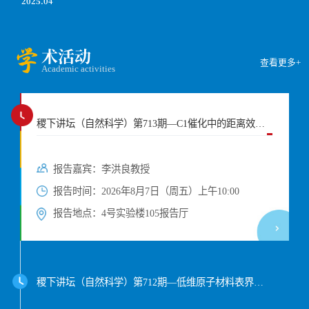
2025.04
稷下讲坛（自然科学）第707期——采用不同高级氧化工艺处理城市污水以及从矿化反应中捕获二氧化碳的过程
学
术活动
稷下讲坛（自然科学）第706期——GNSS电离层三维层析及其在大尺度电离层扰动研究中的应用、GNSS电离层闪烁指数构建及应用
查看更多+
Academic activities
稷下讲坛（自然科学）第713期—C1催化中的距离效应研究
报告嘉宾：李洪良教授
报告时间：2026年8月7日（周五）上午10:00
报告地点：4号实验楼105报告厅
稷下讲坛（自然科学）第712期—低维原子材料表界面催化