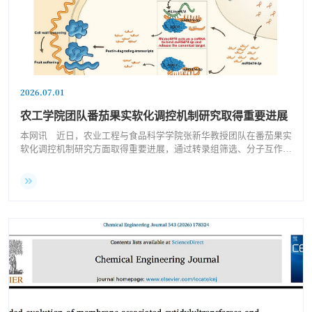
稷下讲坛（自然科学）第707期——采用不同高级氧化工艺处理城市污水以及从矿化反应中捕获二氧化碳的过程
稷下讲坛（自然科学）第706期——GNSS电离层三维层析及其在大尺度电离层扰动研究中的应用、GNSS电离层闪烁指数构建及应用
2026.07.01
农工学院团队番茄果实软化调控机制研究取得重要进展
本网讯 近日，农业工程与食品科学学院张新华教授团队在番茄果实
软化调控机制研究方面取得重要进展，通过转录组筛选、分子互作验
稷下讲坛（自然科学）第713期—C1催化中的距离效应研究
证和遗传功能分析，鉴定到一个由RiLinc6978和miR9474-5p组成的
竞争性内源RNA（ceRNA）调控模块，阐明了其通过靶向调控果胶
代谢通路控制番茄果实软化的分子机制，为番茄果实硬度改良和货架
报告嘉宾：李洪良教授
期延长提供了全新的分子靶点和理论依据。番茄是全球重要的园艺作
物，成熟后风味与营养俱佳，但果实易软化变质...
报告时间：2026年8月7日（周五）上午10:00
报告地点：4号实验楼105报告厅