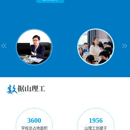
人。他，就是交通与车辆工程学院教授郭栋。循好
师生群情振奋。这是该支部继2018年获批教育部首
动更多教师一起改变课堂；他先后获得淄博市优秀
聘专家，二十余载科研路，他始终以严谨治学为底
作。从新疆到山东的空间转场，使她更深刻地认识
奖项的优秀学子，并成功推免至山东大学深造。他
空间信息学院教授刘建平。从教三十余载，刘建平
年来，他以“立德树人”为根本，在教学改革、课程
来，牛喜霞始终把本科与研究生教学作为立身之
核赛道上，宋泊辰凭借三年智育与综测双第一的成
奇之光 铺育人之路 上世纪八九十年代，电视
批“全国党建工作样板支部”、2024年入选全国高校
共产党员、淄博市表扬教师、山东理工大学优秀教
色，以家国情怀为根脉，在精密制造领域深耕不
到：铸牢中华民族共同体意识，不仅是“边疆向内
以踏实精进的姿态，在光电领域书写出独属于自己
始终坚守“为党育人、为国育才”初心，立足课堂主
建设、人才培养、竞赛指导、团队引领等领域躬身
本。她主讲的“社会调查研究方法”“西方社会学理
绩，走出了一条清晰扎实的成长之路。他并非天生
查看正文
机、摩托车、汽车等新潮事物逐渐走进大众生活。
“双带头人”教师党支部书记“强国行”专项行动团队
师等荣誉。他，就是电气与电子工程学院副教授石
辍，在教学科研一线默默耕耘，用实际行动诠释着
凝聚”，更是“东西部双向铸牢”。自2005年参加工
的青春答卷。勤学笃行学业精进，贵在持之以恒。
阵地，深耕课程建设，聚力教改创新，潜心人才培
实践，用实干与创新诠释着新时代高校教师的责任
论”“社区工作”等核心课程，连续多年教学质量评
学霸，却在持续学习、不断试错中，将晦涩的专业
对于彼时尚且年幼的郭栋而言，这些物件不只是
之后，获得的又一国家级殊荣。八年三获国家级荣
君志。数智赋能，让课堂更懂学生2020年站上讲台
“四有”好老师的责任与担当。归国筑梦，做...
作，从教20余年来，她始终扎根教学科研一线，
光电专业理论抽象、知识体系繁杂，面对学习难
养，引领团队发展，积淀了丰硕的育人成果。...
与担当。他就是山东省教学名师、电气与电子工...
价优秀，深受学生好评。她坚持“以学生为中心...
知识淬炼成人生底气，用自身成长诠释：真正的优
新...
誉，该支部何以接续站上至高领奖台？这支优秀的
后...
将...
点...
秀从...
党员队伍，用坚守与奋进给出了最有力的回...
数
据山理工
Data
3600
1956
学校总占地面积
山理工创建于