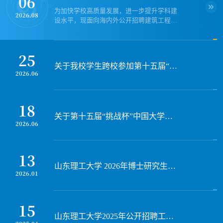
06
为加快学校高质量发展，进一步提升学科建
2026.08
设水平，现面向海内外公开招聘建筑工程与
空间信息学院院长1名（测绘科学与技术相
关学科），具体事宜如下。一、人选条件1.
具有强烈的事业心责任感，较强的组织协调
25
能力，遵纪守法，作风正派，有良好的师德
关于我校学生跨校参加第十五届“挑战杯”中国大学生创业计划竞赛的情况公示
师风和个人品行。2.熟悉学科建设规律，学
2026.06
稷下讲坛（自然科学）第709期——Symphony of the uncertainty in three movements
术水平高、业界声誉好，在相关学科领域具
有较大学术影响力。3.国内应聘者应具有正
高级专业技术职务，获得博士学位；海外应
18
聘者应具有知名高校...
报告嘉宾：Miguel A. F. Sanjuan教授
关于第十五届“挑战杯”中国大学生创业计划竞赛推送国赛名单的公示
2026.06
报告时间：2026年7月25日（周六）下午15:30
报告地点：15号教学楼430室
13
山东理工大学 2026年博士研究生招生章程
2026.01
稷下讲坛（自然科学）第708期——Liouville Theorems for Conformally Invariant Fully Nonlinear Equations
15
山东理工大学2025年公开招聘工作人员简章（长期招聘岗位）