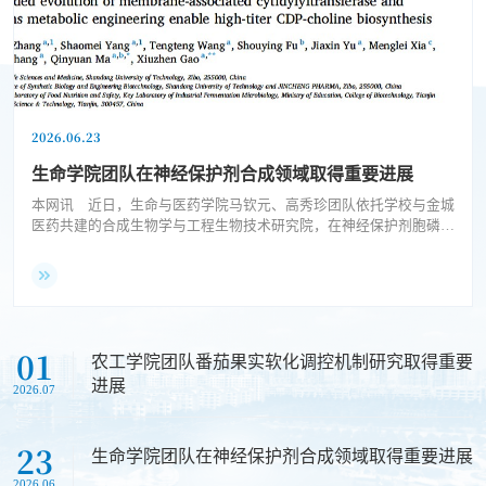
稷下讲坛（自然科学）第712期—低维原子材料表界面催化
稷下讲坛（自然科学）第711期—第十二届全国组合数学与图论大会暨中国数学会组合数学与图论专业委员会委员会议
2026.06.23
稷下讲坛（自然科学）第710期—识别严重醉酒驾驶员的信息交互方法，构建有效的高速公路逆行工程防控对策
生命学院团队在神经保护剂合成领域取得重要进展
本网讯 近日，生命与医药学院马钦元、高秀珍团队依托学校与金城
医药共建的合成生物学与工程生物技术研究院，在神经保护剂胞磷胆
碱（CDP-choline）的生物合成领域再次取得重要进展。胞磷胆碱在
维持细胞膜完整性和神经修复等领域具有临床应用价值。利用枯草芽
孢杆菌等微生物细胞工厂合成胞磷胆碱，是一种具有发展潜力的绿色
制造策略。然而，该合成途径中的核心限速酶——磷酸胆碱胞苷转移
酶（CCT）存在动力学缓慢的问题，且因其...
01
农工学院团队番茄果实软化调控机制研究取得重要
进展
2026.07
23
生命学院团队在神经保护剂合成领域取得重要进展
2026.06