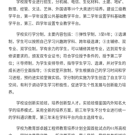
学校按专业进行招生，分机械、电信、生化材料、土建、地矿、
数理、经管、文法、艺体、外国语等10个大类进行培养。建设三级教
学平台，第一学年设置公共基础教学平台，第二学年设置学科基础教
学平台，第三、四学年设置专业教学平台。
学校实行学分制，主要内容包括：①弹性学制，3至6年；②选课
制，学生可以按照自己学习兴趣跨学科、跨年级选课；③主辅修、双
专业、双学位制，学有余力的学生，可以辅修其他专业，达到双专业
修读要求的，颁发双专业证书；符合学位授予条件的，授予第二学
位；④导师制，为学生安排导师，指导学生学习、选课，并对学生的
成长进行全面指导；⑤实验室开放制，学生根据自己的学习时间和学
习进程，预约进实验室做实验。学分制的实施为学生创造了自主学习
空间，有利于调动学生学习积极性，促进学生个性发展与创新能力培
养。
学校设创新实验班，培养创新型人才。实验班借鉴国内外知名大
学的培养模式，采用全新的培养方案，前三年学生不分专业进行统一
的学科通识教育，第三年末在学科平台内自主选择专业。
学校为教育部卓越工程师教育培养计划全国首批试点的61所高校