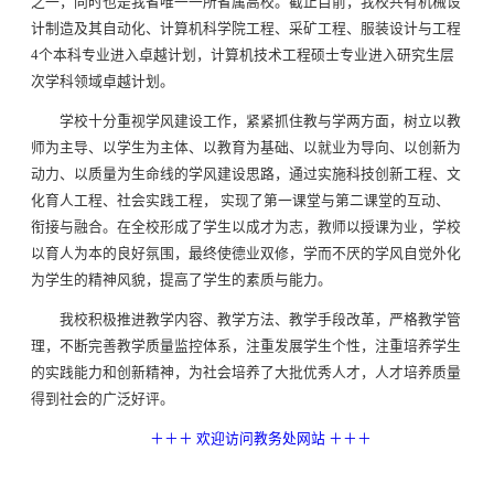
之一，同时也是我省唯一一所省属高校。截止目前，我校共有机械设
计制造及其自动化、计算机科学院工程、采矿工程、服装设计与工程
4个本科专业进入卓越计划，计算机技术工程硕士专业进入研究生层
次学科领域卓越计划。
学校十分重视学风建设工作，紧紧抓住教与学两方面，树立以教
师为主导、以学生为主体、以教育为基础、以就业为导向、以创新为
动力、以质量为生命线的学风建设思路，通过实施科技创新工程、文
化育人工程、社会实践工程， 实现了第一课堂与第二课堂的互动、
衔接与融合。在全校形成了学生以成才为志，教师以授课为业，学校
以育人为本的良好氛围，最终使德业双修，学而不厌的学风自觉外化
为学生的精神风貌，提高了学生的素质与能力。
我校积极推进教学内容、教学方法、教学手段改革，严格教学管
理，不断完善教学质量监控体系，注重发展学生个性，注重培养学生
的实践能力和创新精神，为社会培养了大批优秀人才，人才培养质量
得到社会的广泛好评。
＋＋＋ 欢迎访问教务处网站 ＋＋＋