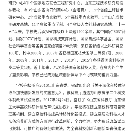
研究中心和1个国家地方联合工程研究中心，山东工程技术研究院设
在我校，有3个山东省协同创新中心（含培育）、15个省级工程技术
研究中心、2个省级重点实验室、5个高校重点实验室、1个山东省检
测研发基地、11个省级重点学科、4个省级人文社科研究基地。“十一
五”以来，学校先后承担省部级以上课题1400余项，其中国家“863”计
划、国家“973”计划、国家科技支撑计划、国家自然科学基金、国家
社会科学基金等各类国家级项目290余项；荣获省部级以上科研奖励
160项，其中2006年、2007年各获得国家技术发明二等奖1项，2008
年、2009年、2011年、2012年、2013年、2015年各获得国家科技进
步二等奖1项。近十年来，八次荣获国家级科技大奖，在省内外产生
了重要影响，学校已经成为区域创新体系中不可或缺的重要力量。
学校积极响应2016年山东省委、省政府出台《关于深化科技体制
改革加快创新发展的实施意见》，被科技厅遴选为山东省第二个科技
体制改革试点高校。2017年2月24日，签订了《山东省科技厅 山东理
工大学高校科研体制改革试点协议》。学校将在建立高校科研项目管
理新机制、建立高校科技成果转移转化新模式、建立高层次科技人才
队伍培养新方式等方面进行改革创新，全力推进，努力形成改革试点
可复制、可推广的有效经验做法，为全省科技创新和创新型省份建设