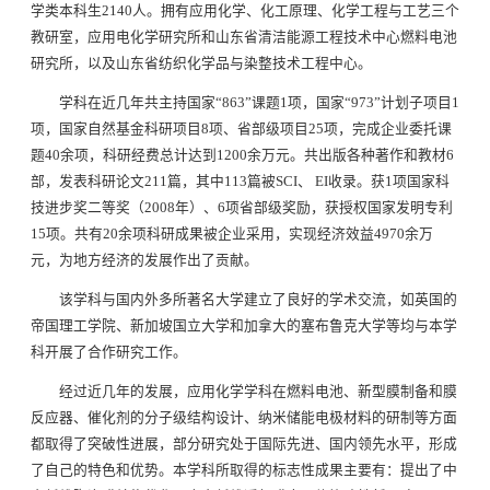
学类本科生2140人。拥有应用化学、化工原理、化学工程与工艺三个
教研室，应用电化学研究所和山东省清洁能源工程技术中心燃料电池
研究所，以及山东省纺织化学品与染整技术工程中心。
学科在近几年共主持国家“863”课题1项，国家“973”计划子项目1
项，国家自然基金科研项目8项、省部级项目25项，完成企业委托课
题40余项，科研经费总计达到1200余万元。共出版各种著作和教材6
部，发表科研论文211篇，其中113篇被SCI、 EI收录。获1项国家科
技进步奖二等奖（2008年）、6项省部级奖励，获授权国家发明专利
15项。共有20余项科研成果被企业采用，实现经济效益4970余万
元，为地方经济的发展作出了贡献。
该学科与国内外多所著名大学建立了良好的学术交流，如英国的
帝国理工学院、新加坡国立大学和加拿大的塞布鲁克大学等均与本学
科开展了合作研究工作。
经过近几年的发展，应用化学学科在燃料电池、新型膜制备和膜
反应器、催化剂的分子级结构设计、纳米储能电极材料的研制等方面
都取得了突破性进展，部分研究处于国际先进、国内领先水平，形成
了自己的特色和优势。本学科所取得的标志性成果主要有：提出了中