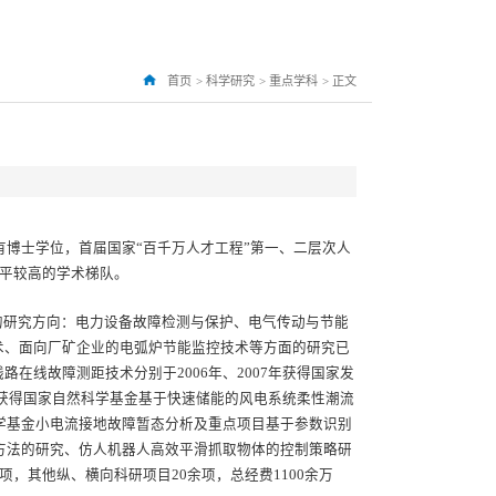
首页
>
科学研究
>
重点学科
>
正文
有博士学位，首届国家“百千万人才工程”第一、二层次人
水平较高的学术梯队。
的研究方向：电力设备故障检测与保护、电气传动与节能
术、面向厂矿企业的电弧炉节能监控技术等方面的研究已
线故障测距技术分别于2006年、2007年获得国家发
年获得国家自然科学基金基于快速储能的风电系统柔性潮流
科学基金小电流接地故障暂态分析及重点项目基于参数识别
制方法的研究、仿人机器人高效平滑抓取物体的控制策略研
，其他纵、横向科研项目20余项，总经费1100余万