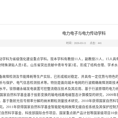
电力电子与电力传动学科
时间：2026-03-11
点击：
441
动学科为省级强化建设重点学科。现本学科有教授11人，副教授21人，15人具
府特殊津贴人员1名，山东省突出贡献中青年专家2名，形成了结构合理、学术
备故障检测及节能降耗等生产实际，已形成相对稳定、并具有一定优势与特色
析与保护、电气信息检测技术等。特别是面向城乡电网的行波精确故障测距技
水平。钕铁硼永磁发电装置可控整流稳压技术及其应用、基于行波原理的电力线路在
获得国家自然科学基金基于投影变换的输电线路电磁暂态计算模型的研究，2009
，基于散射光信号频率分解的纳米颗粒测量技术研究，2010年获得国家自然
究。2011年获得国家自然科学基金智能配电网故障无缝自愈系统及其保护控
家自然科学基金、科技部国际合作项目、国家重点新产品计划等国家级项目10余项