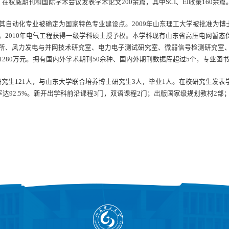
在权威期刊和国际学术会议发表学术论文200余篇，其中SCI、EI收录160余篇
程及其自动化专业被确定为国家特色专业建设点。2009年山东理工大学被批准为
。2010年电气工程获得一级学科硕士授予权。本学科现有山东省高压电网暂
所、风力发电与并网技术研究室、电力电子测试研究室、微弱信号检测研究室
280万元。拥有国内外学术期刊50余种、国内外期刊数据库超过5个，专业图书超
研究生121人，与山东大学联合培养博士研究生3人，毕业1人。在校研究生发表学
业率达92.5%。新开出学科前沿课程3门，双语课程2门；出版国家级规划教材