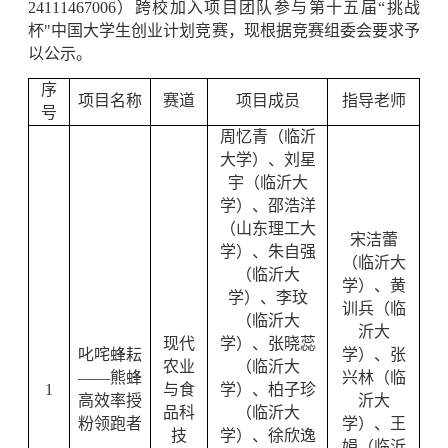
24111467006）跨校加入项目团队参与第十五届“挑战
杯"中国大学生创业计划竞赛，现根据竞赛组委会要求予
以公示。
序
项目名称
赛道
项目成员
指导老师
号
周忆青（临沂
大学）、刘星
宇（临沂大
学）、邵浩洋
（山东理工大
宋洁蕾
学）、朱自强
（临沂大
（临沂大
学）、黄
学）、李玟
训兵（临
（临沂大
沂大
现代
学）、张晓蕊
叱咤蜂耘
学）、张
农业
（临沂大
——熊蜂
兴林（临
1
与食
学）、柏子珍
高效率授
沂大
品科
（临沂大
粉领跑者
学）、王
技
学）、徐欣逸
娟（临沂